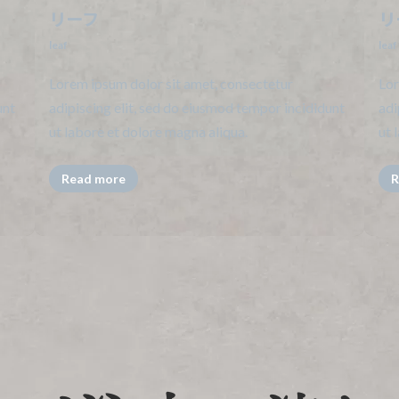
リーフ
リ
leaf
leaf
Lorem ipsum dolor sit amet, consectetur
Lor
unt
adipiscing elit, sed do eiusmod tempor incididunt
adi
ut labore et dolore magna aliqua.
ut 
Read more
R