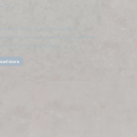
ーフ
em ipsum dolor sit amet, consectetur
piscing elit, sed do eiusmod tempor incididunt
labore et dolore magna aliqua.
ead more