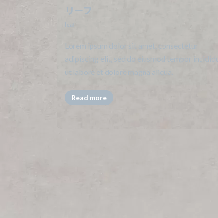
リーフ
leaf
Lorem ipsum dolor sit amet, consectetur
adipiscing elit, sed do eiusmod tempor incidid
ut labore et dolore magna aliqua.
Read more