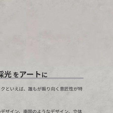
採光
アート
を
に
ックといえば、誰もが振り向く意匠性が特
。
のデザイン、南国のようなデザイン、立体