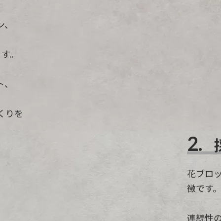
ン、
ます。
ト、
くりを
2.
花ブロ
徴です
連続性