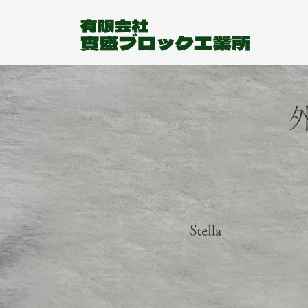
コ
ナ
ン
ビ
テ
ゲ
ン
ー
ツ
シ
へ
ョ
ス
ン
キ
に
ッ
移
プ
動