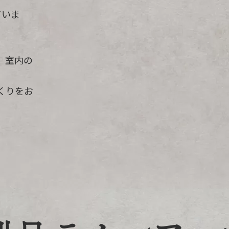
ていま
、室内の
くりをお