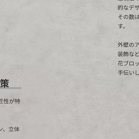
的なデ
その数は
す。
外壁の
装飾な
花ブロ
手伝い
策
匠性が特
ン、立体